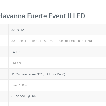
Havanna Fuerte Event II LED
320-0112
30 – 2200 Lux (ohne Linse), 80 – 7000 Lux (mit Linse D=70)
5400 K
CRI > 90
110° (ohne Linse), 35° (mit Linse D=70)
max. 150 W
ca. 50.000 h (L 80)